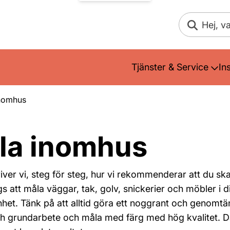
Sök
Tjänster & Service
In
Inomhus
la inomhus
iver vi, steg för steg, hur vi rekommenderar att du sk
s att måla väggar, tak, golv, snickerier och möbler i di
enhet. Tänk på att alltid göra ett noggrant och genomtä
h grundarbete och måla med färg med hög kvalitet. D