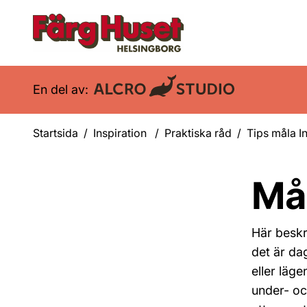
En del av:
Startsida
Inspiration
Praktiska råd
Tips måla 
Må
Här beskr
det är dag
eller läg
under- oc