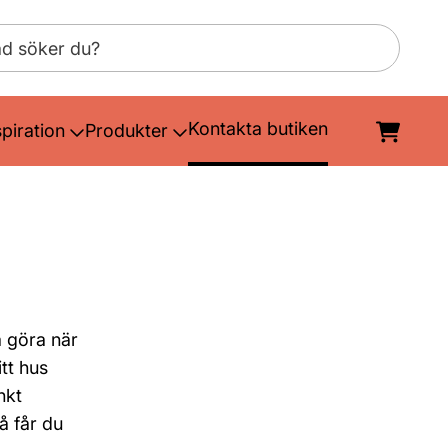
Kontakta butiken
spiration
Produkter
a göra när
tt hus
nkt
å får du