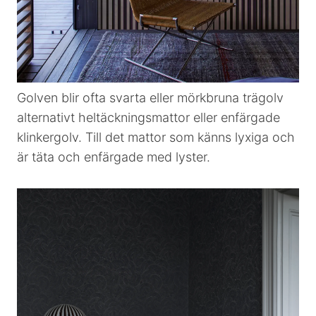
Golven blir ofta svarta eller mörkbruna trägolv
alternativt heltäckningsmattor eller enfärgade
klinkergolv. Till det mattor som känns lyxiga och
är täta och enfärgade med lyster.