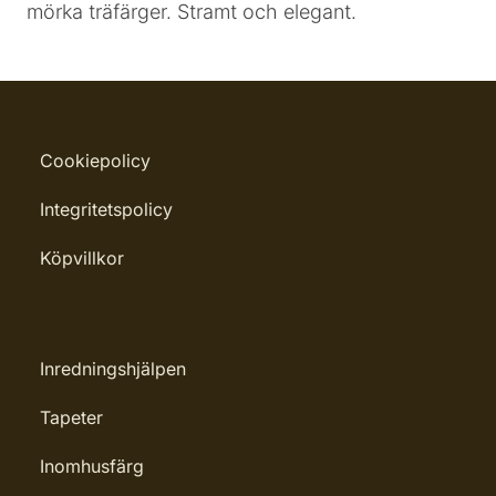
mörka träfärger. Stramt och elegant.
Cookiepolicy
Integritetspolicy
Köpvillkor
Inredningshjälpen
Tapeter
Inomhusfärg