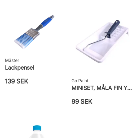
strykningar
Rengöring: Vatten eller penseltvätt
Leverantörens artikelnummer:
710014729
Mäster
Lackpensel
139 SEK
Go Paint
MINISET, MÅLA FIN YTA
99 SEK