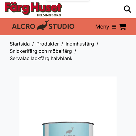
Meny
En del av:
Startsida
Produkter
Inomhusfärg
Snickerifärg och möbelfärg
Servalac lackfärg halvblank