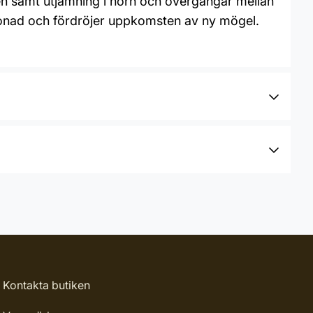
en samt utjämning i hörn och övergångar mellan
låtonad och fördröjer uppkomsten av ny mögel.
Kontakta butiken