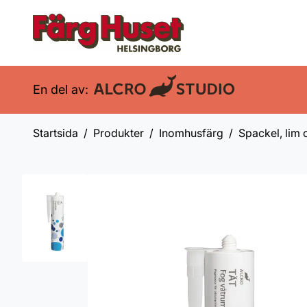
En del av:
Startsida
Produkter
Inomhusfärg
Spackel, lim 