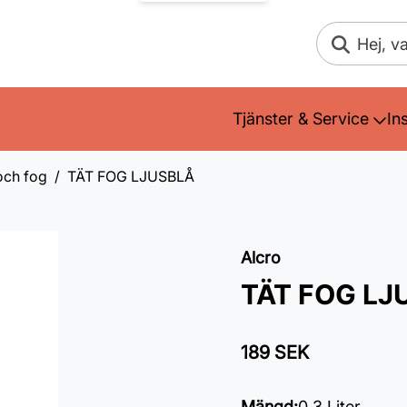
Sök
Tjänster & Service
In
och fog
TÄT FOG LJUSBLÅ
Alcro
TÄT FOG LJ
189 SEK
Mängd
:
0,3 Liter