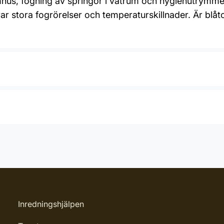
omhus, fogning av springor i våtrum och hygienutrymm
arar stora fogrörelser och temperaturskillnader. Är b
Inredningshjälpen