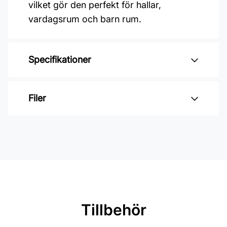
vilket gör den perfekt för hallar,
vardagsrum och barn rum.
Specifikationer
Varumärke: Farrow & Ball
Filer
Glansvärde: Helmatt
Åtgång: 10-12 m2/L
Inga filer
Övermålningsbar: 4h
Burkstorlek: 2,5 Liter
Applicering: Pensel, roller eller
spruta
Tillbehör
Rekommenderat antal strykningar: 2