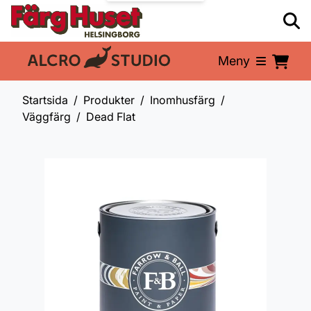
Meny
En del av:
Startsida
Produkter
Inomhusfärg
Väggfärg
Dead Flat