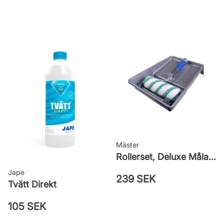
strykningar
Rengöring: Penseltvätt eller
såpvatten
Leverantörens artikelnummer:
5029496011395
Mäster
Rollerset, Deluxe Måla Vägg
Jape
239 SEK
Tvätt Direkt
105 SEK