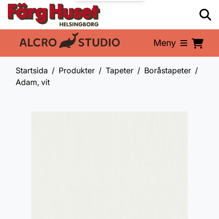
Meny
En del av:
Startsida
Produkter
Tapeter
Boråstapeter
Adam, vit