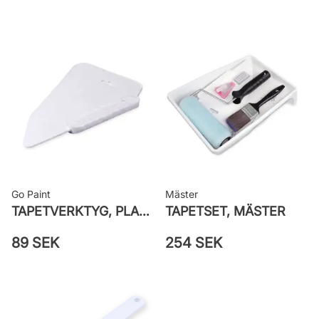
Rekommenderat lim: Hernia non
woven
Applicering av lim: Lim strykes på
väggen
Leverantörens artikelnummer: 38717
Go Paint
Mäster
TAPETVERKTYG, PLAST GO PAINT
TAPETSET, MÄSTER
89 SEK
254 SEK