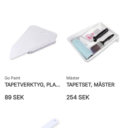
Bredd: 0,53 m
Applicering av lim: Lim strykes på
väggen
Leverantörens artikelnummer: 4162
Go Paint
Mäster
TAPETVERKTYG, PLAST GO PAINT
TAPETSET, MÄSTER
89 SEK
254 SEK