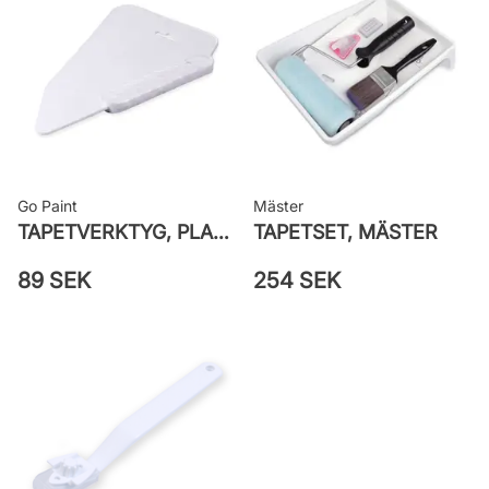
Applicering av lim: Lim strykes på
väggen
Leverantörens artikelnummer: 6924
Go Paint
Mäster
TAPETVERKTYG, PLAST GO PAINT
TAPETSET, MÄSTER
89 SEK
254 SEK