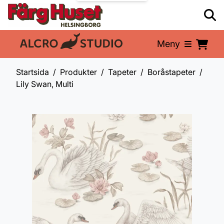
Meny
En del av:
Startsida
Produkter
Tapeter
Boråstapeter
Lily Swan, Multi