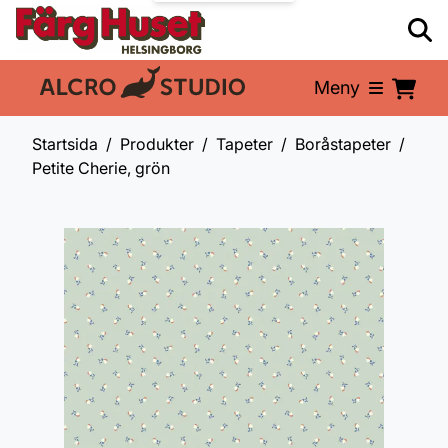
Meny
En del av:
Startsida
Produkter
Tapeter
Boråstapeter
Petite Cherie, grön