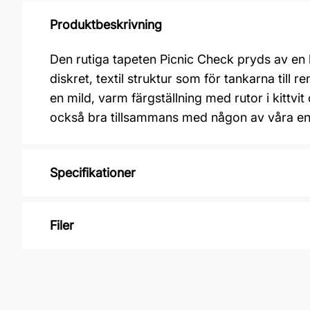
Produktbeskrivning
Den rutiga tapeten Picnic Check pryds av en k
diskret, textil struktur som för tankarna till
en mild, varm färgställning med rutor i kittv
också bra tillsammans med någon av våra enfä
Specifikationer
Varumärke: Boråstapeter
Filer
Kollektion: Linen
Mönster: Rutigt
Inga filer
Färg: Beige