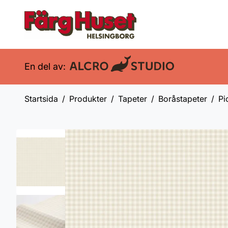
En del av:
Startsida
Produkter
Tapeter
Boråstapeter
Pi