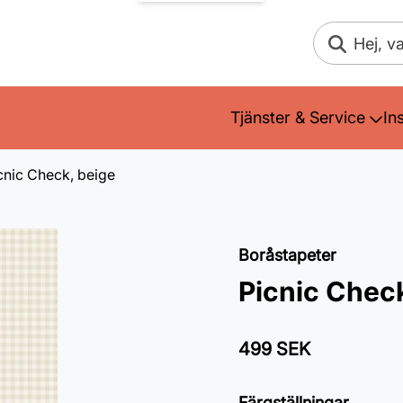
Sök
Tjänster & Service
In
cnic Check, beige
Boråstapeter
Picnic Check
499 SEK
Färgställningar