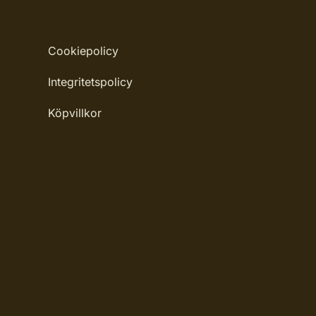
Material: Non woven
Mönsterpassning: Rak passning
Cookiepolicy
Mönsterrepetition: 2,65 cm
Integritetspolicy
Rullängd: 10,05 m
Bredd: 0,53 m
Köpvillkor
Rekommenderat lim: Hernia non woven
Applicering av lim: Lim strykes på väggen
Leverantörens artikelnummer: 7867