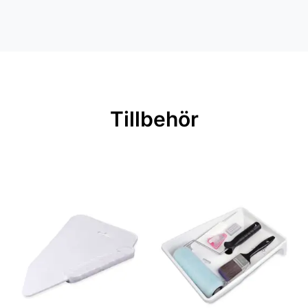
Mönster: Blommigt, Geometriskt
Inga filer
Färg: Svart, Beige, Brun
Material: Non woven
Mönsterpassning: Rak passning
Mönsterrepetition: 38 cm
Tillbehör
Rullängd: 10,05 m
Bredd: 0,53 m
Applicering av lim: Lim strykes på
väggen
Leverantörens artikelnummer: 4502