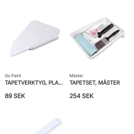
Bredd: 0,53 m
Rekommenderat lim: Hernia non
woven
Applicering av lim: Lim strykes på
väggen
Leverantörens artikelnummer: 2046
Go Paint
Mäster
TAPETVERKTYG, PLAST GO PAINT
TAPETSET, MÄSTER
89 SEK
254 SEK