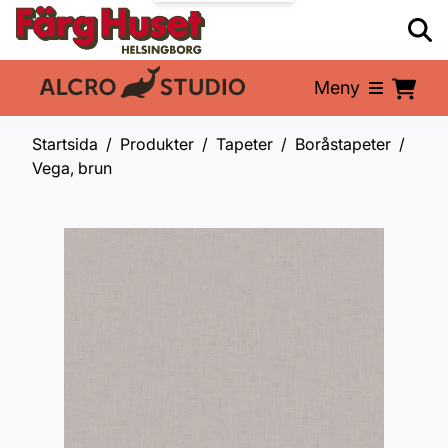
Meny
En del av:
Startsida
Produkter
Tapeter
Boråstapeter
Vega, brun