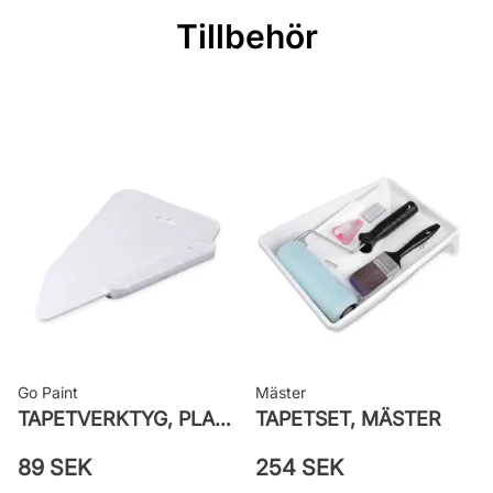
Rullängd: 11,2 m
Tillbehör
Bredd: 0,53 m
Rekommenderat lim: Hernia non
woven
Applicering av lim: Lim strykes på
väggen
Leverantörens artikelnummer:
38779
Go Paint
Mäster
TAPETVERKTYG, PLAST GO PAINT
TAPETSET, MÄSTER
89 SEK
254 SEK