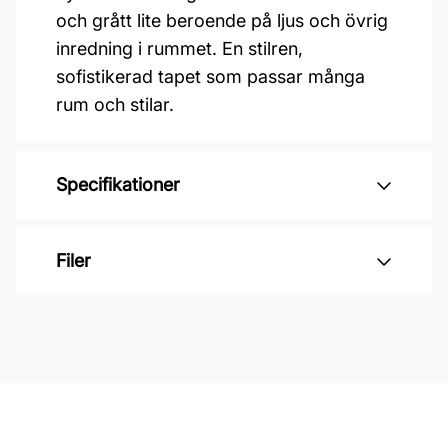
och grått lite beroende på ljus och övrig
inredning i rummet. En stilren,
sofistikerad tapet som passar många
rum och stilar.
Specifikationer
Varumärke: Boråstapeter
Filer
Kollektion: Borosan hem
Mönster: Enfärgat
Inga filer
Färg: Brun
Material: Non woven
Mönsterpassning: Ingen passning