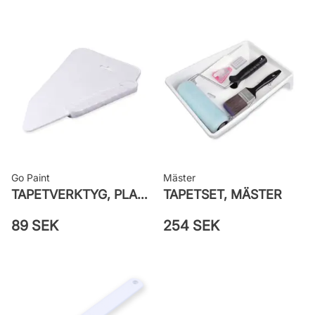
väggen
Leverantörens artikelnummer: 222-
58
Go Paint
Mäster
TAPETVERKTYG, PLAST GO PAINT
TAPETSET, MÄSTER
89 SEK
254 SEK