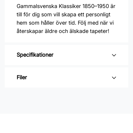
Gammalsvenska Klassiker 1850–1950 är
till för dig som vill skapa ett personligt
hem som håller över tid. Följ med när vi
återskapar äldre och älskade tapeter!
Specifikationer
Varumärke: Duro
Filer
Kollektion: Gammelsvenska
klassiker 1850-1950
Inga filer
Material: Non woven
Mönsterpassning: Rak passning
Mönsterrepetition: 53 cm