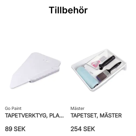
Rullängd: 10,05 m
Tillbehör
Bredd: 0,53 m
Rekommenderat lim: Hernia non
woven
Applicering av lim: Lim strykes på
väggen
Leverantörens artikelnummer: 526-
01
Go Paint
Mäster
TAPETVERKTYG, PLAST GO PAINT
TAPETSET, MÄSTER
89 SEK
254 SEK