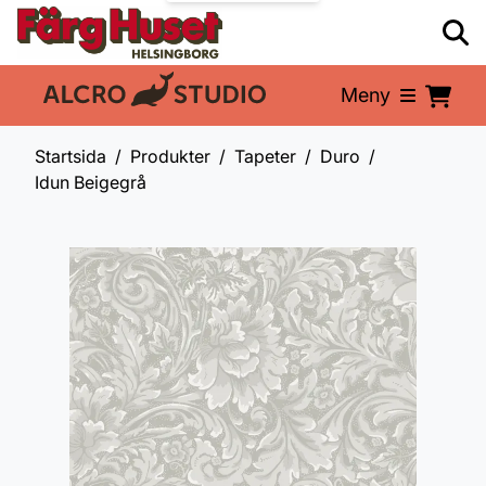
Meny
En del av:
Startsida
Produkter
Tapeter
Duro
Idun Beigegrå