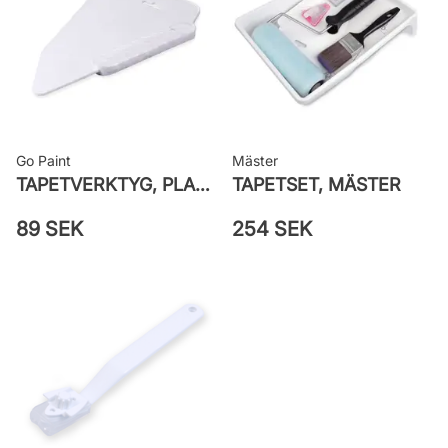
väggen
Leverantörens artikelnummer: 535-
01
Go Paint
Mäster
TAPETVERKTYG, PLAST GO PAINT
TAPETSET, MÄSTER
89 SEK
254 SEK