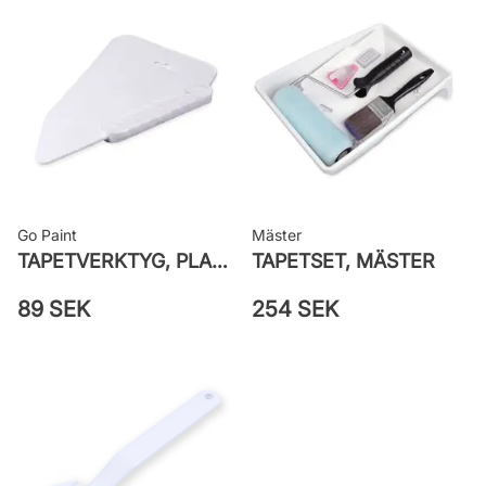
Applicering av lim: Lim strykes på
väggen
Leverantörens artikelnummer: 385-
02
Go Paint
Mäster
TAPETVERKTYG, PLAST GO PAINT
TAPETSET, MÄSTER
89 SEK
254 SEK