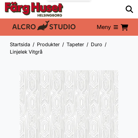
Meny
En del av:
Startsida
Produkter
Tapeter
Duro
Linjelek Vitgrå