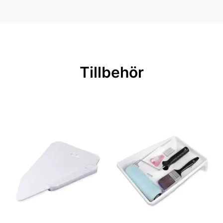
Mönsterpassning: Förskjuten
passning
Mönsterrepetition: 53 cm
Rullängd: 10,05 m
Tillbehör
Bredd: 0,53 m
Rekommenderat lim: Hernia non
woven
Applicering av lim: Lim strykes på
väggen
Leverantörens artikelnummer:
29005