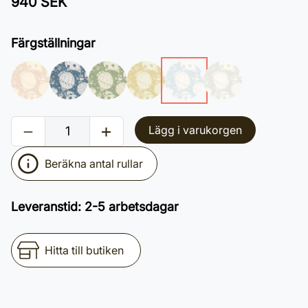
940 SEK
Färgställningar
Lägg i varukorgen
Beräkna antal rullar
Leveranstid
:
2-5 arbetsdagar
Hitta till butiken