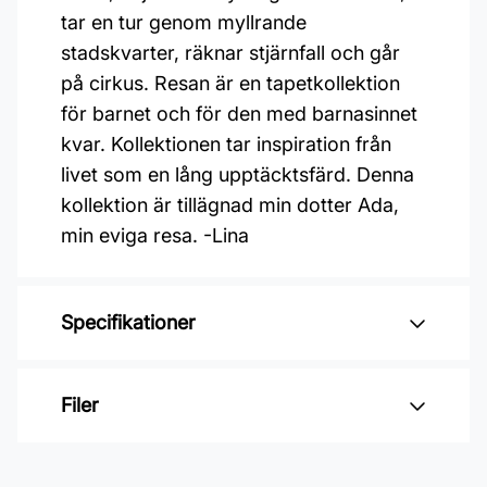
tar en tur genom myllrande
stadskvarter, räknar stjärnfall och går
på cirkus. Resan är en tapetkollektion
för barnet och för den med barnasinnet
kvar. Kollektionen tar inspiration från
livet som en lång upptäcktsfärd. Denna
kollektion är tillägnad min dotter Ada,
min eviga resa. -Lina
Specifikationer
Varumärke: Midbec Tapeter
Filer
Kollektion: Resan
Material: Non woven
Inga filer