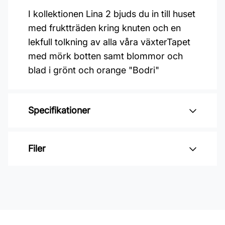
I kollektionen Lina 2 bjuds du in till huset
med fruktträden kring knuten och en
lekfull tolkning av alla våra växterTapet
med mörk botten samt blommor och
blad i grönt och orange "Bodri"
Specifikationer
Varumärke: Midbec Tapeter
Filer
Kollektion: Lina 2
Material: Non woven
Inga filer
Mönsterpassning: Förskjuten
passning