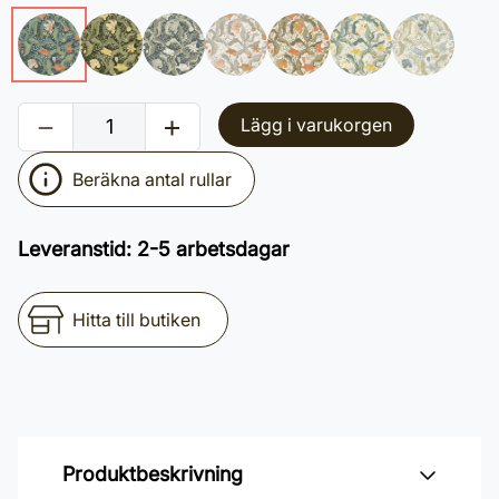
Lägg i varukorgen
Beräkna antal rullar
Leveranstid
:
2-5 arbetsdagar
Hitta till butiken
Produktbeskrivning