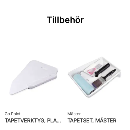
Mönsterrepetition: 53 cm
Rullängd: 10,05 m
Tillbehör
Bredd: 0,53 m
Rekommenderat lim: Hernia non
woven
Applicering av lim: Lim strykes på
väggen
Leverantörens artikelnummer: 65116
Go Paint
Mäster
TAPETVERKTYG, PLAST GO PAINT
TAPETSET, MÄSTER