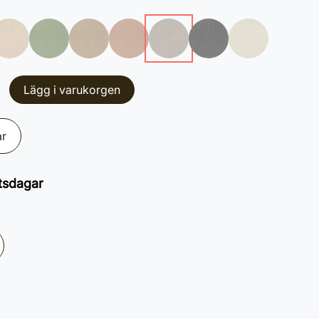
Lägg i varukorgen
ar
tsdagar