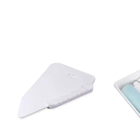
Rullängd: 10,05 m
Bredd: 0,53 m
Rekommenderat lim: Hernia non woven
Applicering av lim: Lim strykes på väggen
Leverantörens artikelnummer: 484564