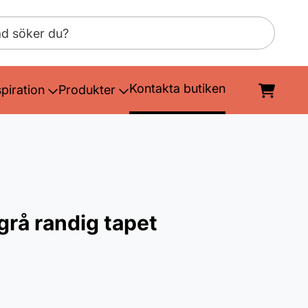
Kontakta butiken
spiration
Produkter
sgrå randig tapet