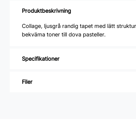
Produktbeskrivning
Collage, ljusgrå randig tapet med lätt strukt
bekväma toner till dova pasteller.
Specifikationer
Varumärke: Midbec Tapeter
Filer
Kollektion: Collage
Mönster: Enfärgat
Inga filer
Färg: Grå
Material: Non woven
Mönsterpassning: Ingen passning