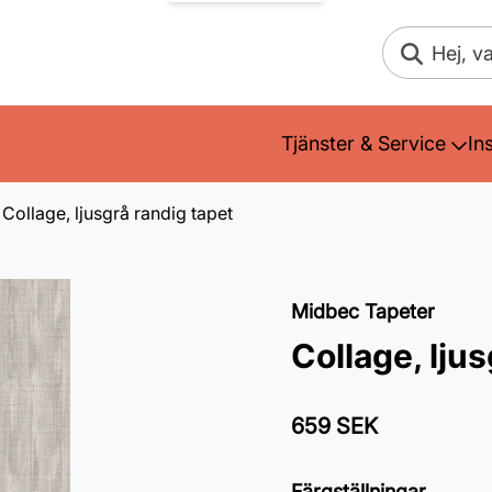
Sök
Tjänster & Service
In
Collage, ljusgrå randig tapet
Midbec Tapeter
Collage, lju
659 SEK
Färgställningar