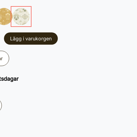
Lägg i varukorgen
ar
tsdagar