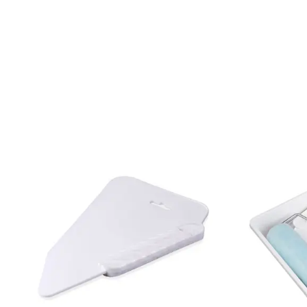
Mönsterrepetition: 53 cm
Rullängd: 10,05 m
Bredd: 0,53 m
Rekommenderat lim: Hernia non woven
Applicering av lim: Lim strykes på väggen
Leverantörens artikelnummer: 83133