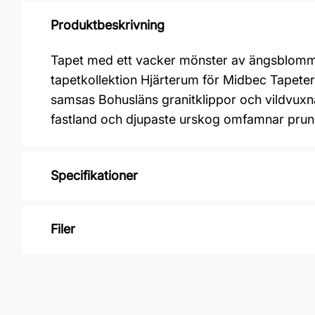
Produktbeskrivning
Tapet med ett vacker mönster av ängsblommor
tapetkollektion Hjärterum för Midbec Tapete
samsas Bohusläns granitklippor och vildvuxna
fastland och djupaste urskog omfamnar prun
Specifikationer
Varumärke: Midbec Tapeter
Filer
Kollektion: Hjärterum
Material: Non woven
Inga filer
Mönsterpassning: Rak passning