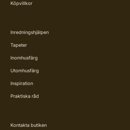
Köpvillkor
Applicering av lim: Lim strykes på
väggen
Märkning: Nyhet
Inredningshjälpen
Leverantörens artikelnummer:
Tapeter
32128
Inomhusfärg
Utomhusfärg
Inspiration
Praktiska råd
Kontakta butiken