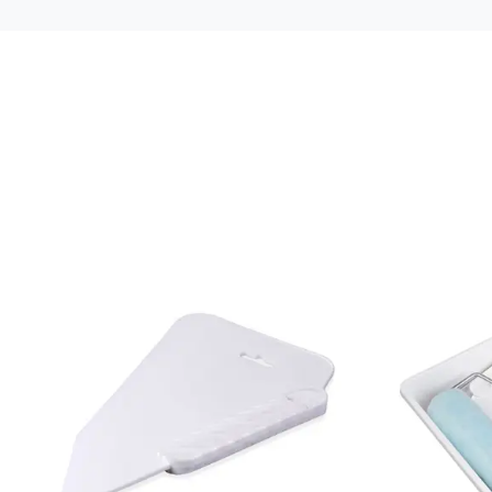
Färg: Grå
Material: Non woven
Mönsterpassning: Rak passning
Mönsterrepetition: 53 cm
Rullängd: 10,05 m
Bredd: 0,53 m
Rekommenderat lim: Hernia non woven
Applicering av lim: Lim strykes på väggen
Leverantörens artikelnummer: 22014