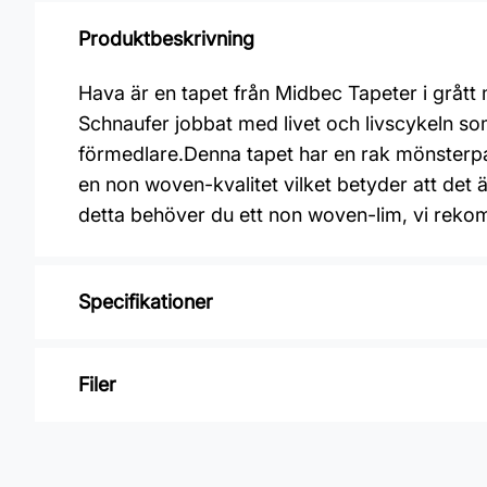
Produktbeskrivning
Hava är en tapet från Midbec Tapeter i grått
Schnaufer jobbat med livet och livscykeln so
förmedlare.Denna tapet har en rak mönsterp
en non woven-kvalitet vilket betyder att det ä
detta behöver du ett non woven-lim, vi rek
Specifikationer
Varumärke: Midbec Tapeter
Filer
Kollektion: Fägring
Mönster: Blommigt
Inga filer