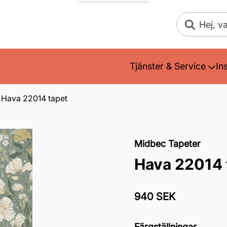
Sök
Tjänster & Service
In
Hava 22014 tapet
Midbec Tapeter
Hava 22014 
940 SEK
Färgställningar