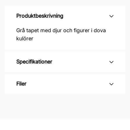
Produktbeskrivning
Grå tapet med djur och figurer i dova
kulörer
Specifikationer
Varumärke: Midbec Tapeter
Filer
Kollektion: Kids world 2
Material: Non Woven
Inga filer
Mönsterpassning: Förskjuten
passning