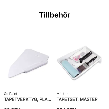
Mönsterrepetition: 53 cm
Rullängd: 10,05 m
Tillbehör
Bredd: 0,53 m
Rekommenderat lim: Hernia non
woven
Applicering av lim: Lim strykes på
väggen
Leverantörens artikelnummer:
301939
Go Paint
Mäster
TAPETVERKTYG, PLAST GO PAINT
TAPETSET, MÄSTER