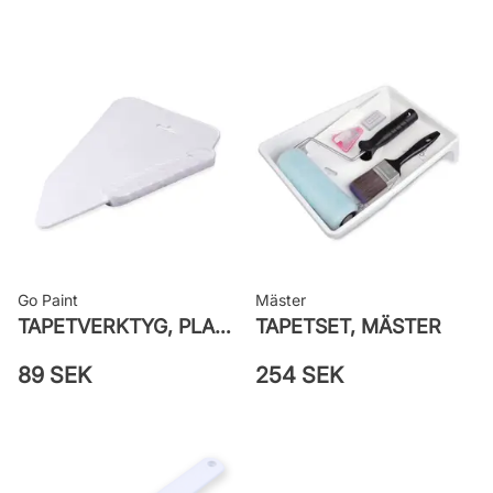
Rekommenderat lim: Hernia non
woven
Applicering av lim: Lim strykes på
väggen
Leverantörens artikelnummer:
LV3404
Go Paint
Mäster
TAPETVERKTYG, PLAST GO PAINT
TAPETSET, MÄSTER
89 SEK
254 SEK