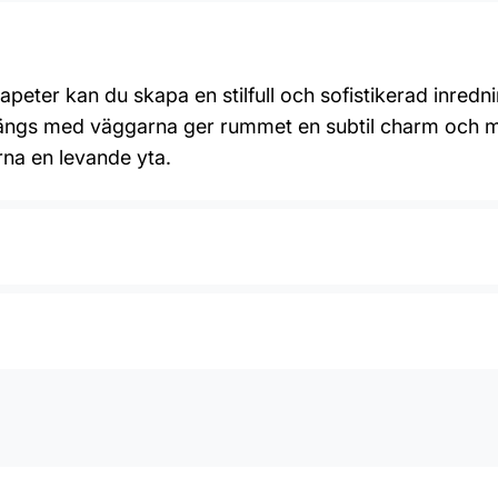
tapeter kan du skapa en stilfull och sofistikerad inr
 längs med väggarna ger rummet en subtil charm och mj
rna en levande yta.