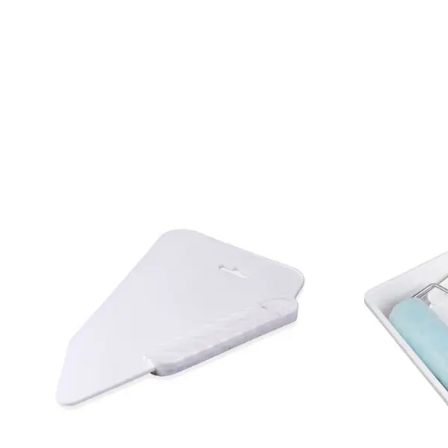
Bredd: 0,53 m
Rekommenderat lim: Hernia non woven
Applicering av lim: Lim strykes på väggen
Leverantörens artikelnummer: TT10018