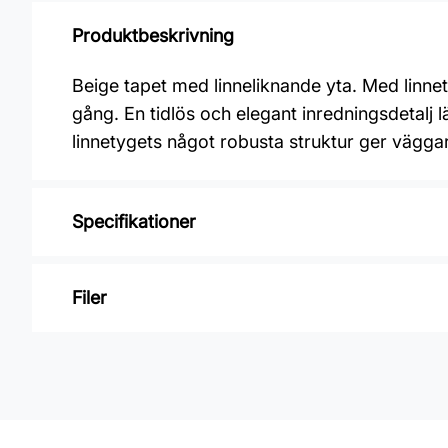
Produktbeskrivning
Beige tapet med linneliknande yta. Med linne
gång. En tidlös och elegant inredningsdetalj
linnetygets något robusta struktur ger vägga
Specifikationer
Varumärke: Midbec Tapeter
Filer
Kollektion: Linum 2
Material: Non woven
Inga filer
Mönsterpassning: Ingen passning
Rullängd: 10 m