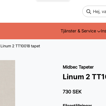
Sök
Tjänster & Service
In
Linum 2 TT10018 tapet
Midbec Tapeter
Linum 2 TT1
730 SEK
Färgställningar