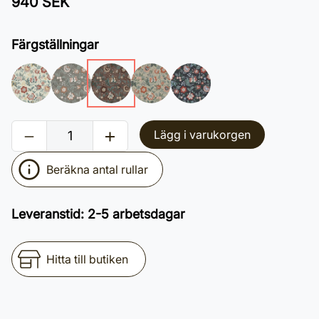
940 SEK
Färgställningar
Lägg i varukorgen
Beräkna antal rullar
Leveranstid
:
2-5 arbetsdagar
Hitta till butiken