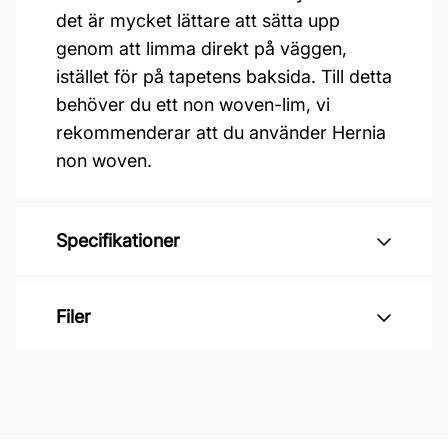
det är mycket lättare att sätta upp
genom att limma direkt på väggen,
istället för på tapetens baksida. Till detta
behöver du ett non woven-lim, vi
rekommenderar att du använder Hernia
non woven.
Specifikationer
Varumärke: Midbec Tapeter
Filer
Kollektion: Hidden treasures vol 1
Mönster: Blommigt, Botaniskt
Inga filer
Färg: Brun, Grön