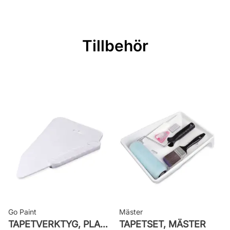
Material: Non woven
Mönsterpassning: Rak Passning
Mönsterrepetition: 53 cm
Tillbehör
Rullängd: 10,05 m
Bredd: 0,53 m
Rekommenderat lim: Hernia non
woven
Applicering av lim: Lim strykes på
väggen
Leverantörens artikelnummer:
82029
Go Paint
Mäster
TAPETVERKTYG, PLAST GO PAINT
TAPETSET, MÄSTER