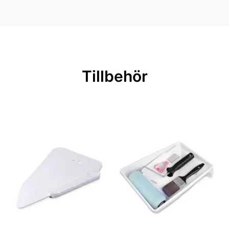
Mönsterpassning: Förskjuten
passning
Mönsterrepetition: 53 cm
Rullängd: 10,05 m
Tillbehör
Bredd: 0,53 m
Rekommenderat lim: Hernia non
woven
Applicering av lim: Lim strykes på
väggen
Leverantörens artikelnummer: 44115