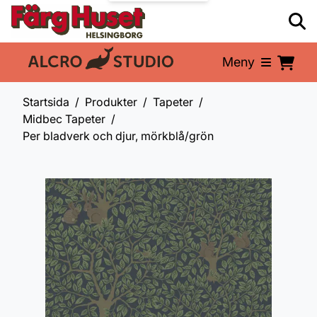
Meny
En del av:
Startsida
Produkter
Tapeter
Midbec Tapeter
Per bladverk och djur, mörkblå/grön