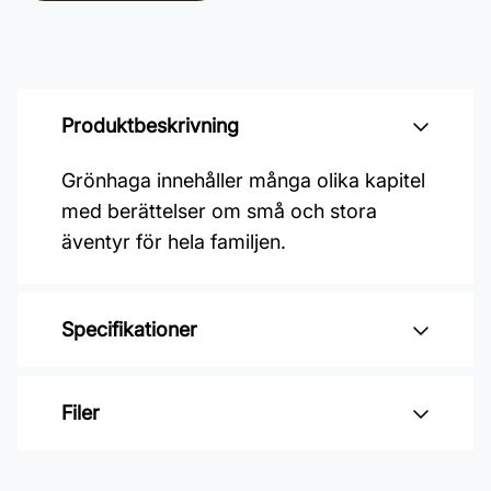
Produktbeskrivning
Grönhaga innehåller många olika kapitel
med berättelser om små och stora
äventyr för hela familjen.
Specifikationer
Varumärke: Midbec Tapeter
Filer
Kollektion: Grönhaga
Material: Non woven
Inga filer