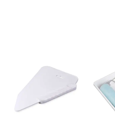
Mönsterrepetition: 26,5 cm
Rullängd: 10,05 m
Bredd: 0,53 m
Rekommenderat lim: Hernia non woven
Applicering av lim: Lim strykes på väggen
Leverantörens artikelnummer: 25422