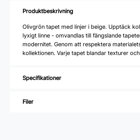
Produktbeskrivning
Olivgrön tapet med linjer i beige. Upptäck k
lyxigt linne - omvandlas till fängslande tapete
modernitet. Genom att respektera materialet
kollektionen. Varje tapet blandar texturer och
Specifikationer
Varumärke: Midbec Tapeter
Filer
Kollektion: Nature
Material: Non woven
Inga filer
Mönsterpassning: Rak passning