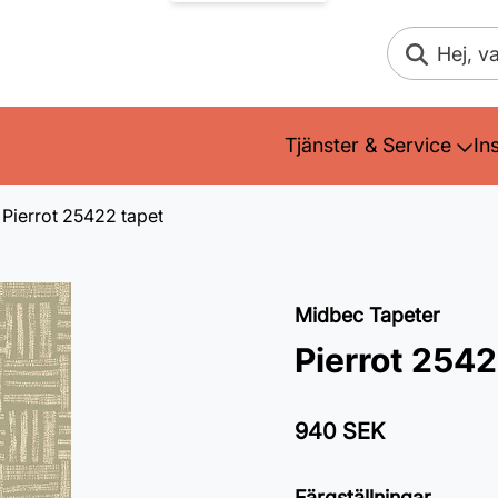
Sök
Tjänster & Service
In
Pierrot 25422 tapet
Midbec Tapeter
Pierrot 2542
940 SEK
Färgställningar