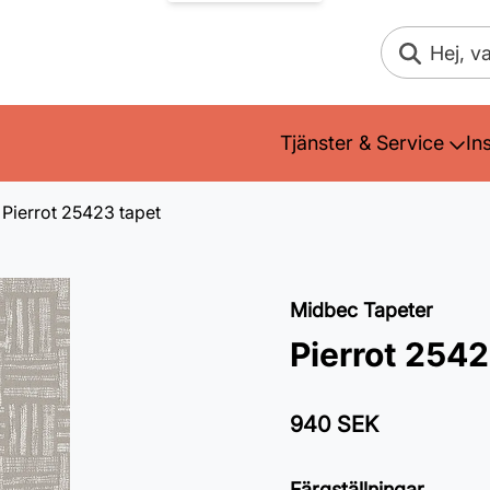
Sök
Tjänster & Service
In
Pierrot 25423 tapet
Midbec Tapeter
Pierrot 2542
940 SEK
Färgställningar