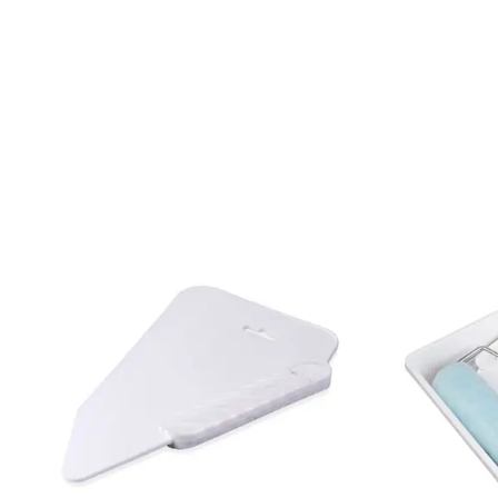
Mönsterrepetition: 26,5 cm
Rullängd: 10,05 m
Bredd: 0,53 m
Rekommenderat lim: Hernia non woven
Applicering av lim: Lim strykes på väggen
Leverantörens artikelnummer: 25423