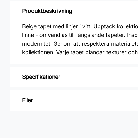
Produktbeskrivning
Beige tapet med linjer i vitt. Upptäck kollek
linne - omvandlas till fängslande tapeter. Insp
modernitet. Genom att respektera materialet
kollektionen. Varje tapet blandar texturer och
Specifikationer
Varumärke: Midbec Tapeter
Filer
Kollektion: Nature
Material: Non woven
Inga filer
Mönsterpassning: Rak passning