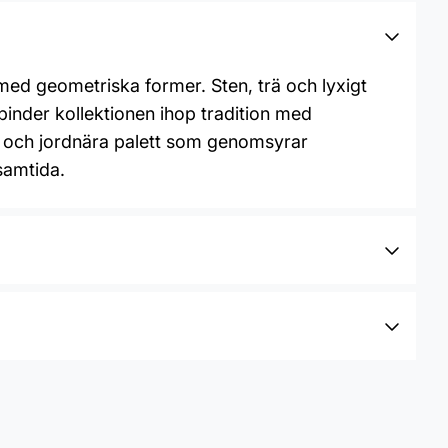
 med geometriska former. Sten, trä och lyxigt
 binder kollektionen ihop tradition med
l och jordnära palett som genomsyrar
 samtida.