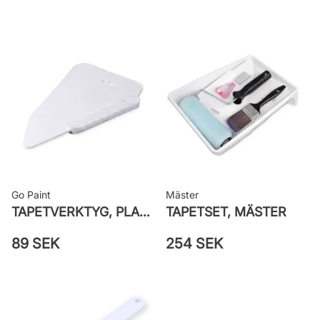
Applicering av lim: Lim strykes på
väggen
Leverantörens artikelnummer:
25965
Go Paint
Mäster
TAPETVERKTYG, PLAST GO PAINT
TAPETSET, MÄSTER
89 SEK
254 SEK