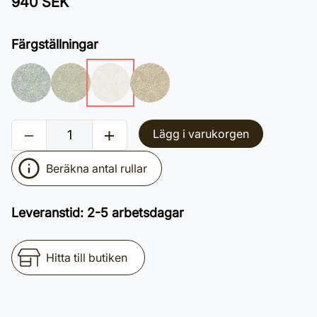
940 SEK
Färgställningar
Lägg i varukorgen
Beräkna antal rullar
Leveranstid
:
2-5 arbetsdagar
Hitta till butiken