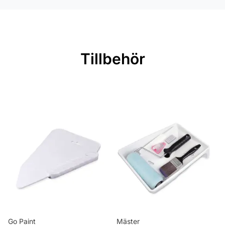
Rullängd: 10,05 m
Bredd: 0,53 m
Rekommenderat lim: Hernia non
Tillbehör
woven
Applicering av lim: Lim strykes på
väggen
Leverantörens artikelnummer:
48001
Go Paint
Mäster