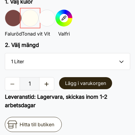
1. Välj kulör
Faluröd
Tonad vit
Vit
Valfri
2. Välj mängd
Lägg i varukorgen
Leveranstid
:
Lagervara, skickas inom 1-2
arbetsdagar
Hitta till butiken