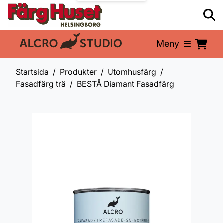
Meny
En del av:
Startsida
Produkter
Utomhusfärg
Fasadfärg trä
BESTÅ Diamant Fasadfärg