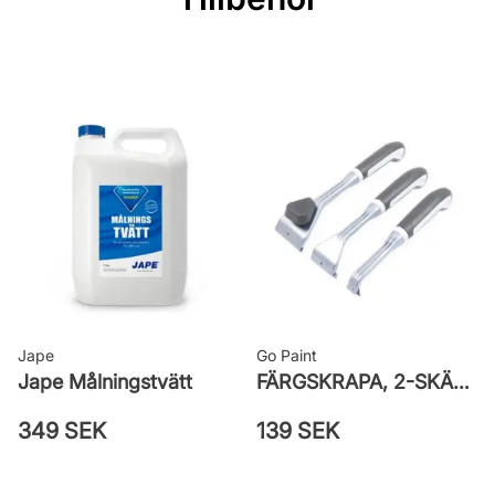
roller
Rekommenderat antal strykningar: 2
strykningar
Rengöring: Vatten eller penseltvätt
Leverantörens artikelnummer:
710018069
Jape
Go Paint
Jape Målningstvätt
FÄRGSKRAPA, 2-SKÄR/REFILL
349 SEK
139 SEK