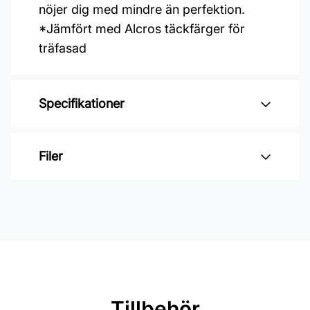
nöjer dig med mindre än perfektion.
*Jämfört med Alcros täckfärger för
träfasad
Specifikationer
Varumärke: Alcro
Filer
Glansvärde: Halvmatt
Åtgång: 6-8 m2/L
Inga filer
Övermålningsbar: 4h
Klibbfri: 1 h
Burkstorlek: 1 Liter
Applicering: Spruta, pensel eller
Tillbehör