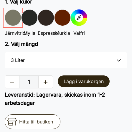
1. Välj kulör
Järnvitriol
Mylla
Espresso
Murkla
Valfri
2. Välj mängd
Lägg i varukorgen
Leveranstid
:
Lagervara, skickas inom 1-2
arbetsdagar
Hitta till butiken