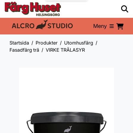
Meny
En del av:
Startsida
Produkter
Utomhusfärg
Fasadfärg trä
VIRKE TRÄLASYR